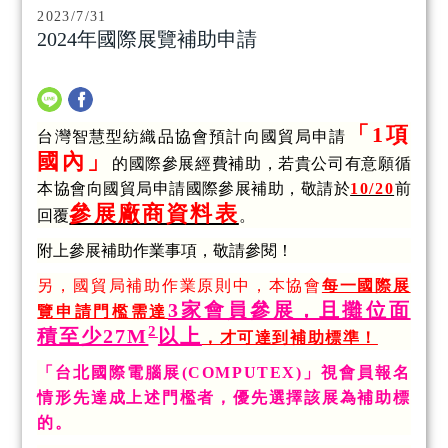
2023/7/31
2024年國際展覽補助申請
「1項
台灣智慧型紡織品協會預計向國貿局申請
國內」
的國際參展經費補助，若貴公司有意願循
本協會向國貿局申請國際參展補助，敬請於
10/20
前
參展廠商資料表
回覆
。
附上參展補助作業事項，敬請參閱！
另，國貿局補助作業原則中，本協會
每一國際展
3家會員參展，且攤位面
覽申請門檻需達
2
積至少27M
以上
，才可達到補助標準！
「台北國際電腦展(COMPUTEX)」視會員報名
情形先達成上述門檻者，優先選擇該展為補助標
的。