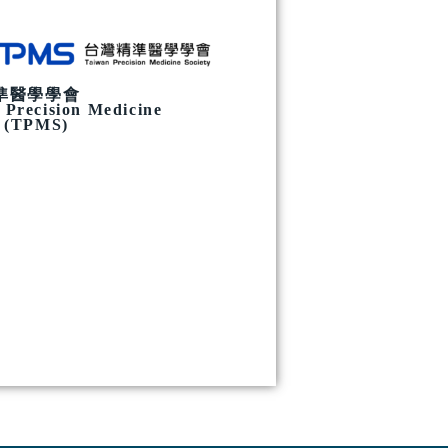
準醫學學會
 Precision Medicine
y (TPMS)