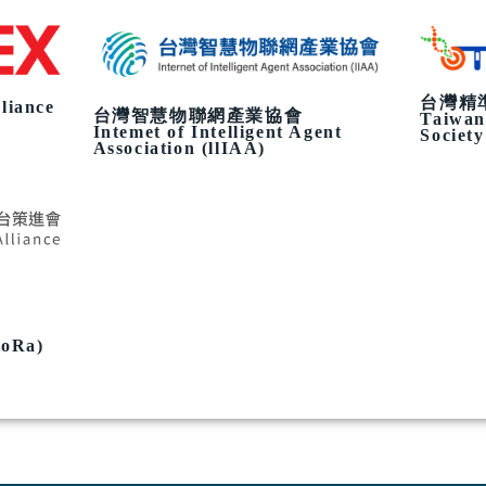
台灣精
liance
台灣智慧物聯網產業協會
Taiwan
Intemet of Intelligent Agent
Societ
Association (llIAA)
loRa)